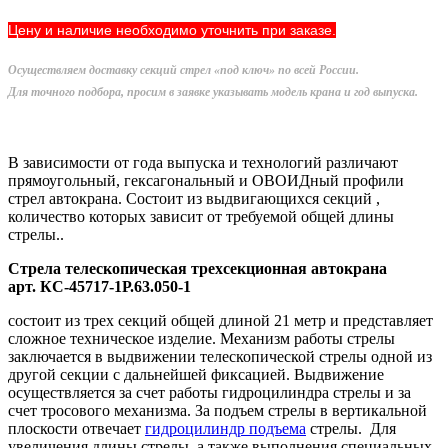
Цену и наличие необходимо уточнить при заказе.
Осуществляем доставку
секций стрел «под ключ» по всей России.
Для точного подбора, просим в заявке указывать
модель крана и год выпуска.
В зависимости от года выпуска и технологий различают
прямоугольный, гексагональный и ОВОИДный профили
стрел автокрана. Состоит из выдвигающихся секций ,
количество которых зависит от требуемой общей длины
стрелы..
Стрела телескопическая трехсекционная автокрана
арт. КС-45717-1Р.63.050-1
состоит из трех секций общей длиной 21 метр и представляет
сложное техническое изделие. Механизм работы стрелы
заключается в выдвижении телескопической стрелы одной из
другой секции с дальнейшей фиксацией. Выдвижение
осуществляется за счет работы гидроцилиндра стрелы и за
счет тросового механизма. За подъем стрелы в вертикальной
плоскости отвечает
гидроцилиндр подъема
стрелы. Для
увеличения длины стрелы, а также выполнения специальных