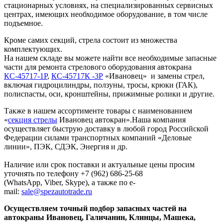
стационарных условиях, на специализированных сервисных
центрах, имеющих необходимое оборудование, в том числе
подъемное.
Кроме самих секций, стрела состоит из множества
комплектующих.
На нашем складе вы можете найти все необходимые запасные
части для ремонта стрелового оборудования автокрана
КС-45717-1Р
,
КС-45717К -3Р
«Ивановец» и замены стрел,
включая гидроцилиндры, ползуны, тросы, крюки (ГАК),
полиспасты, оси, кронштейны, прижимные ролики и другие.
Также в нашем ассортименте товары с наименованием
«
секция стрелы
Ивановец автокран».Наша компания
осуществляет быструю доставку в любой город Российской
Федерации силами транспортных компаний «Деловые
линии», ПЭК, СДЭК, Энергия и др.
Наличие или срок поставки и актуальные цены просим
уточнять по телефону +7 (962) 686-25-68
(WhatsApp, Viber, Skype), а также по e-
mail:
sale@spezautotrade.ru
Осуществляем точный подбор запасных частей на
автокраны Ивановец, Галичанин, Клинцы, Машека,