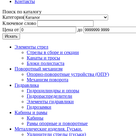
Контакты
Поиск по каталогу
Категория
Ключевое слово
Цена
от
до
Элементы стрел
Стрелы в сборе и секции
Канаты и тросы
Блоки полиспаста
Поворотный механизм
Опорно-поворотные устройства (ОПУ)
Механизм поворота
Гидравлика
Гидроцилиндры и опоры
Гидрораспределители
Элементы гидравлики
Гидрозамки
Кабины и рамы
Кабины
Рамы опорные и поворотные
Металлические изделия. Гуськи.
Удлинители стрелы (гуськи)