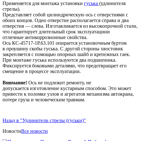
Применяется для монтажа установки
гуська
(удлинителя
стрелы).
Представляет собой цилиндрическую ось с отверстиями с
обоих концов. Одно отверстие располагается справа и два
отверстия — слева. Изготавливается из высокопрочной стали,
что гарантирует длительный срок эксплуатациии
отличные антикоррозионные свойства.
Ось КС-45717-1Р.63.101 опирается установочным буртом
в проушину скобы гуська. С другой стороны хвостовик
закрепляется с помощью опорных шайб и крепежных гаек.
При монтаже гуська используются два подшипника.
Фиксируется боковыми деталями, что предотвращает его
смещение в процессе эксплуатации.
Внимание!
Ось не подлежит ремонту, не
допускается изготовление кустарным способом. Это может
привести к поломке узлов и агрегатов механизма автокрана,
потере груза и человеческим травмам.
Назад в "Удлинители стрелы (гуськи)"
Новости
Все новости