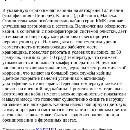
В указанную серию входят кабины на автокраны Галичанин
(модификация «Пионер»), Клинцы (до 40 тонн), Машека.
Отличительными особенностями кабин серии КМК отличает
улучшенная эргономика и эстетика. Великолепная обзорность
кабин, в сочетании с полнофакторной системой очистки, дает
возможность оператору контролировать весь процесс
перемещения груза. Находящаяся на современном уровне
герметичность и термоизоляция рабочего места
крановщика, позволяет работать в условиях высоких, до 50
градусов, и низких (до -50 град) температур, что снижает
утомляемость и повышает комфорт оператора. Наружные
панели из стеклопластика не подвержены электрохимической
коррозии, что влияет на большой срок службы кабины.
Цветное покрытие панелей устойчиво к активному
ультрафиолету, не выгорает. Перепады температур также не
влияют на внешний вид кабины. Применяемые материалы в
изготовлении кабин имеют высокие прочностные показатели
и малую массу, что позволяет существенно снизить нагрузку
на задние оси автокрана. Кабины имеют обширную цветовую
гамму и прекрасно смотрятся в сочетании с основным цветом
автокрана, а также может быть выгодно использовано при
брендировании в фирменных цветах.
Посетите раздел
КАБИНЫ
на нашем сайте и выберите